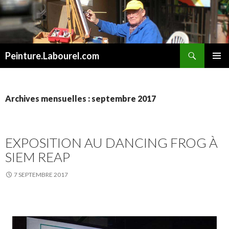
Recherche
Peinture.Labourel.com
ALLER
MENU
AU
PRINCI
CONTENU
Archives mensuelles : septembre 2017
EXPOSITION AU DANCING FROG À
SIEM REAP
7 SEPTEMBRE 2017