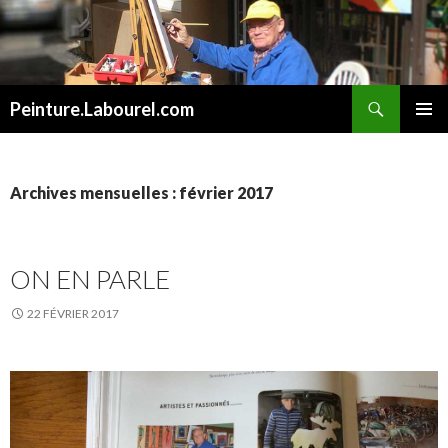
Recherche
Peinture.Labourel.com
ALLER
MENU
AU
PRINCI
CONTENU
Archives mensuelles : février 2017
ON EN PARLE
22 FÉVRIER 2017