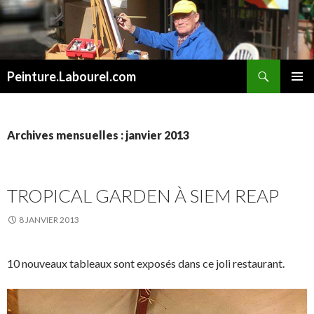
Recherche
Peinture.Labourel.com
ALLER
MENU
AU
PRINCI
CONTENU
Archives mensuelles : janvier 2013
TROPICAL GARDEN À SIEM REAP
8 JANVIER 2013
10 nouveaux tableaux sont exposés dans ce joli restaurant.