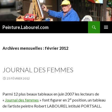
Recherche
Peinture.Labourel.com
ALLER
MENU
AU
PRINCI
CONTENU
Archives mensuelles : février 2012
JOURNAL DES FEMMES
25 FÉVRIER 2012
Parmi 12 plus beaux tableaux en juin 2007 les lecteurs de
e
«
Journal des femmes
» font figurer en 2
position, un tableau
de l’artiste peintre Robert LABOUREL intitulé PORTSALL.