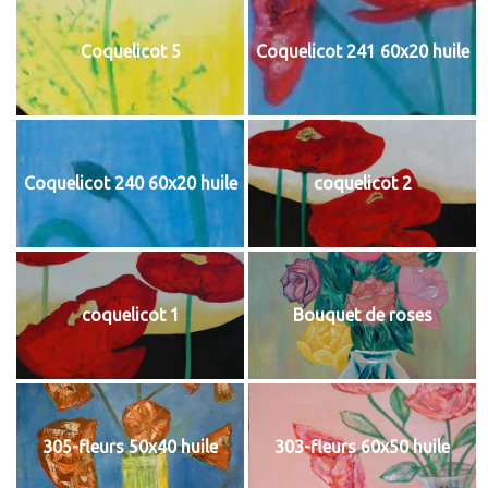
Coquelicot 5
Coquelicot 241 60x20 huile
Coquelicot 240 60x20 huile
coquelicot 2
coquelicot 1
Bouquet de roses
305-fleurs 50x40 huile
303-fleurs 60x50 huile