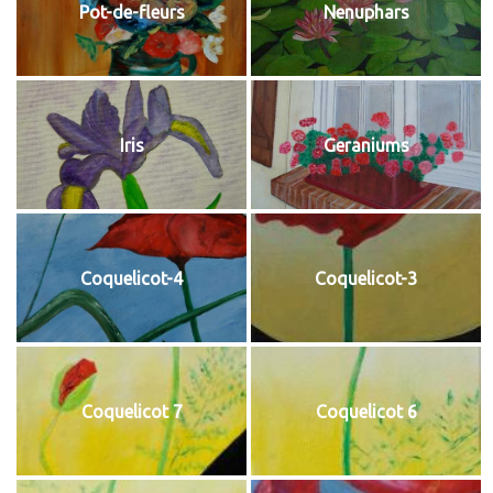
Pot-de-fleurs
Nenuphars
Iris
Geraniums
Coquelicot-4
Coquelicot-3
Coquelicot 7
Coquelicot 6